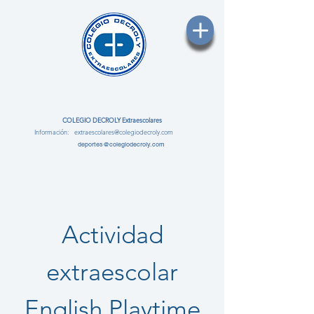
COLEGIO DECROLY Extraescolares
Información:
e
xtraescolares@colegiodecroly.com
deportes@colegiodecroly.com
Actividad
extraescolar
English Playtime